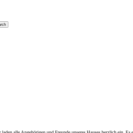
rch
Wir laden alle Angehörigen und Freunde unseres Hauses herzlich ein. Es