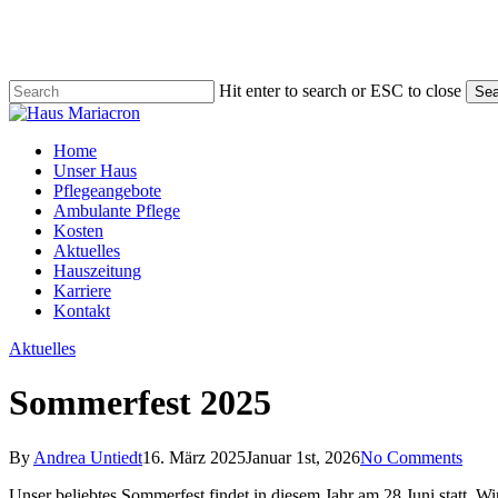
Skip
to
main
content
Hit enter to search or ESC to close
Sea
Close
Search
Menu
Home
Unser Haus
Pflegeangebote
Ambulante Pflege
Kosten
Aktuelles
Hauszeitung
Karriere
Kontakt
Aktuelles
Sommerfest 2025
By
Andrea Untiedt
16. März 2025
Januar 1st, 2026
No Comments
Unser beliebtes Sommerfest findet in diesem Jahr am 28.Juni statt. 